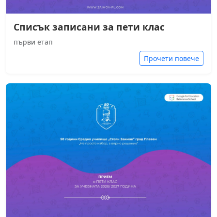
Списък записани за пети клас
първи етап
Прочети повече