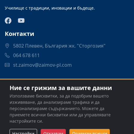
Училище с традиции, иновации и бъдеще.
Контакти
5802 Плевен, България жк. "Сторгозия"
064 678 611
st.zaimov@zaimov-pl.com
Връзки
Ние се грижим за вашите данни
Програми
Използваме бисквитки, за да подобрим вашето
Контакти
изживяване, да анализираме трафика и да
персонализираме съдържанието. Можете да
приемете всички бисквитки или да управлявате
настройките си.
© 2026 СУ "Стоян Заимов" - Плевен. Всички права
Настройки
Отказвам
Приемам всички
запазени. |
Настройки на бисквитките