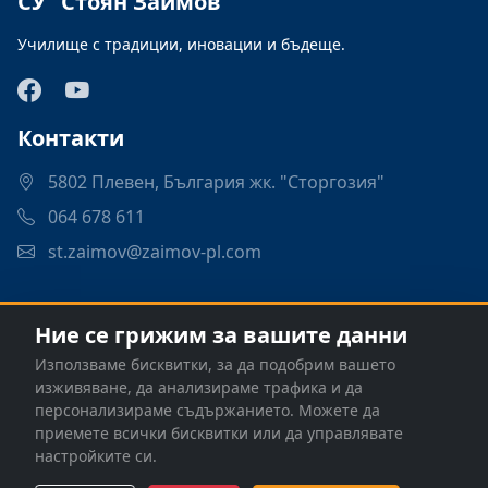
СУ "Стоян Заимов"
Училище с традиции, иновации и бъдеще.
Контакти
5802 Плевен, България жк. "Сторгозия"
064 678 611
st.zaimov@zaimov-pl.com
Връзки
Ние се грижим за вашите данни
Програми
Използваме бисквитки, за да подобрим вашето
Контакти
изживяване, да анализираме трафика и да
персонализираме съдържанието. Можете да
приемете всички бисквитки или да управлявате
настройките си.
© 2026 СУ "Стоян Заимов" - Плевен. Всички права