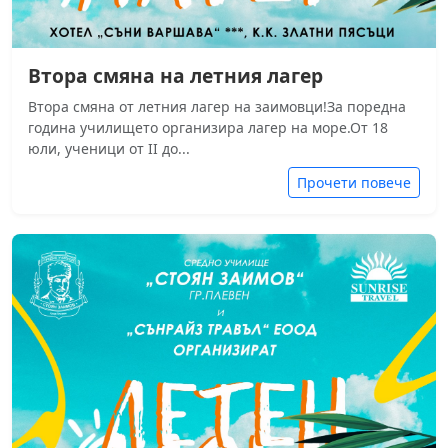
Втора смяна на летния лагер
Втора смяна от летния лагер на заимовци!За поредна
година училището организира лагер на море.От 18
юли, ученици от II до...
Прочети повече