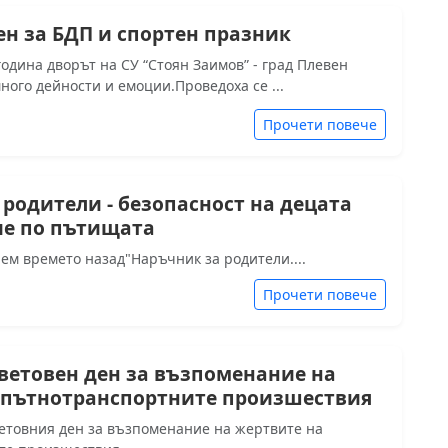
ен за БДП и спортен празник
година дворът на СУ “Стоян Заимов” - град Плевен
ного дейности и емоции.Проведоха се ...
Прочети повече
родители - безопасност на децата
е по пътищата
ем времето назад"Наръчник за родители....
Прочети повече
ветовен ден за възпоменание на
 пътнотранспортните произшествия
етовния ден за възпоменание на жертвите на