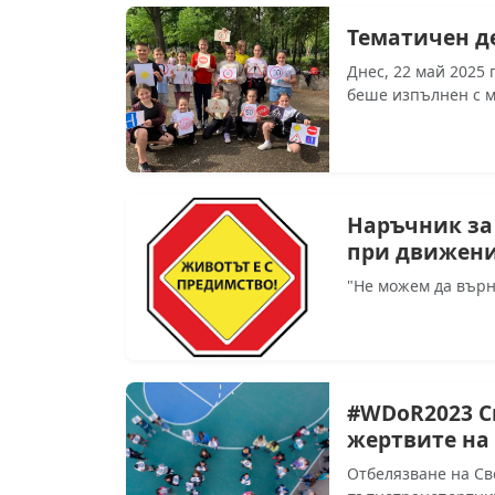
Тематичен д
Днес, 22 май 2025 
беше изпълнен с м
Наръчник за 
при движени
"Не можем да върн
#WDoR2023 С
жертвите на
Отбелязване на Св