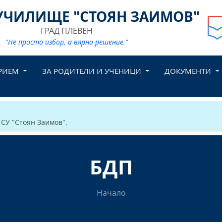
УЧИЛИЩЕ "СТОЯН ЗАИМОВ"
ГРАД ПЛЕВЕН
"Не просто избор, а вярно решение."
РИЕМ
ЗА РОДИТЕЛИ И УЧЕНИЦИ
ДОКУМЕНТИ
 СУ "Стоян Заимов".
БДП
Начало