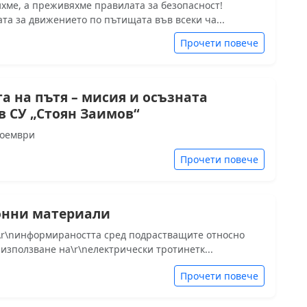
ихме, а преживяхме правилата за безопасност!
та за движението по пътищата във всеки ча...
Прочети повече
а на пътя – мисия и осъзната
в СУ „Стоян Заимов“
ноември
Прочети повече
нни материали
\r\nинформираността сред подрастващите относно
използване на\r\nелектрически тротинетк...
Прочети повече