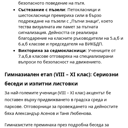
безопасното поведение на пътя.
Състезание с пъзели
: Петокласници и 
шестокласници премериха сили в бързо 
подреждане на пъзели с „Пътни знаци“, което 
тества визуалната им памет за пътната 
сигнализация. Дейността се реализира 
благодарение на класните ръководители на 5.а,б и 
6.а,б класове и председателя на ВИКБДП.
Викторина за седмокласници
: Учениците от 
7.а,б,в класове отговаряха на специализирани 
въпроси по безопасност на движението.
Гимназиален етап (VIII – XI клас): Сериозни 
беседи и изпитни листовки
За най-големите ученици (VIII – XI клас) акцентът бе 
поставен върху придвижването в градска среда и 
паркове. Отговорници за провеждането на дейностите 
бяха Александър Асенов и Таня Любенова.
Гимназистите преминаха през подробна беседа за 