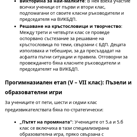
Викторина за най-малките
: В нея взеха участие 
всички ученици от първи и втори клас, 
подпомагани от своите класни ръководители и 
председателя на ВИКБДП.
Решаване на кръстословици и творчество
: 
Между трети и четвърти клас се проведе 
оспорвано състезание за решаване на 
кръстословица по теми, свързани с БДП. Децата 
използваха и тебешири, за да пресъздадат на 
асфалта пътни ситуации и правила. Отговорни за 
провеждането бяха класните ръководители и 
председателят на ВИКБДП.
Прогимназиален етап (V – VII клас): Пъзели и 
образователни игри
За учениците от пети, шести и седми клас 
предизвикателствата бяха по-стратегически:
„Пътят на промяната“
: Учениците от 5.а и 5.б 
клас се включиха в тази специализирана 
образователна игра, пряко свързана с 