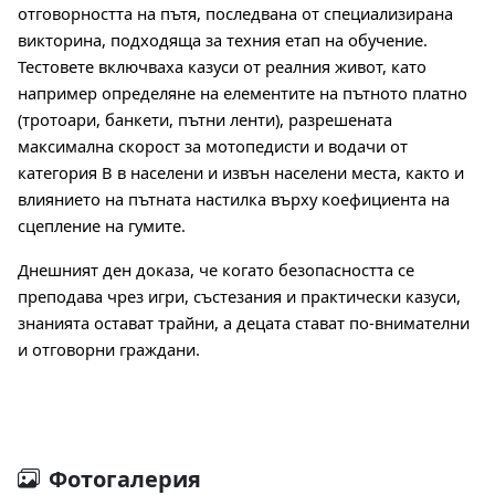
отговорността на пътя, последвана от специализирана 
викторина, подходяща за техния етап на обучение. 
Тестовете включваха казуси от реалния живот, като 
например определяне на елементите на пътното платно 
(тротоари, банкети, пътни ленти), разрешената 
максимална скорост за мотопедисти и водачи от 
категория В в населени и извън населени места, както и 
влиянието на пътната настилка върху коефициента на 
сцепление на гумите.
Днешният ден доказа, че когато безопасността се 
преподава чрез игри, състезания и практически казуси, 
знанията остават трайни, а децата стават по-внимателни 
и отговорни граждани.
Фотогалерия