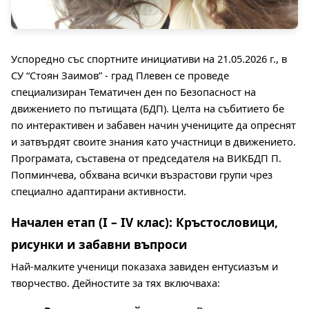
Успоредно със спортните инициативи на 21.05.2026 г., в 
СУ “Стоян Заимов” - град Плевен се проведе 
специализиран Тематичен ден по Безопасност на 
движението по пътищата (БДП). Целта на събитието бе 
по интерактивен и забавен начин учениците да опреснят 
и затвърдят своите знания като участници в движението. 
Програмата, съставена от председателя на ВИКБДП П. 
Попминчева, обхвана всички възрастови групи чрез 
специално адаптирани активности.
Начален етап (I – IV клас): Кръстословици, 
рисунки и забавни въпроси
Най-малките ученици показаха завиден ентусиазъм и 
творчество. Дейностите за тях включваха: