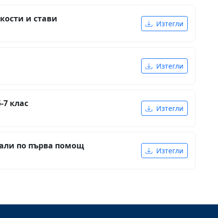
кости и стави
Изтегли
Изтегли
-7 клас
Изтегли
али по първа помощ
Изтегли