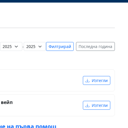
-
Филтрирай
Последна година
Изтегли
 вейп
Изтегли
ане на първа помощ