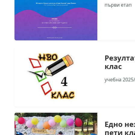
първи етап
Резулта
клас
учебна 2025/
Едно не
пети кл