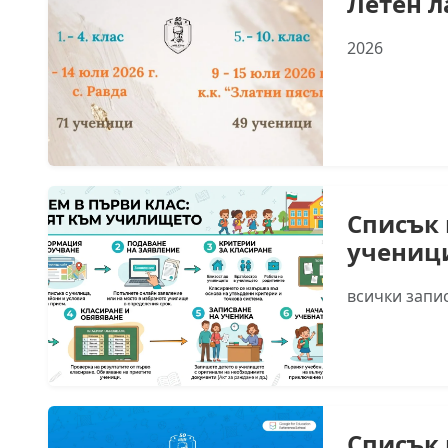
Летен л
2026
Списък 
учениц
всички запи
Списък 