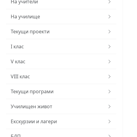
На учители
На училище
Текущи проекти
I клас
V клас
VIII клас
Текущи програми
Училищен живот
Екскурзии и лагери
БДП