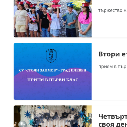
тържество на
Втори е
прием в първ
Четвър
своя де