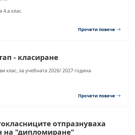
 4.а клас
Прочети повече
тап - класиране
и клас, за учебната 2026/ 2027 година
Прочети повече
токласниците отпразнуваха
н на "дипломиране"