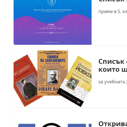
прием в 5. к
Списък 
които щ
за учебната 
Открива