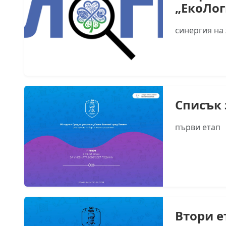
„ЕкоЛог
синергия на
Списък 
първи етап
Втори е