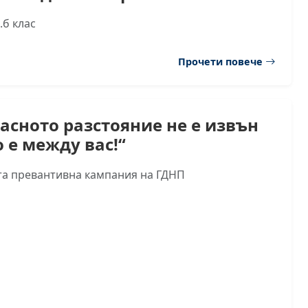
.б клас
Прочети повече
асното разстояние не е извън
о е между вас!“
а превантивна кампания на ГДНП