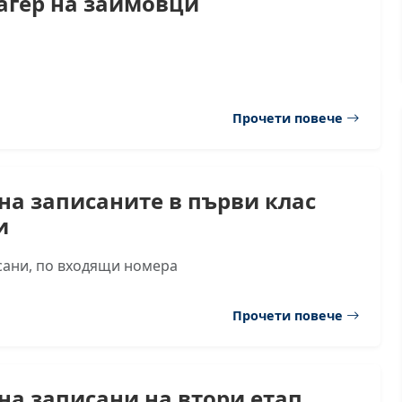
агер на заимовци
Прочети повече
на записаните в първи клас
и
сани, по входящи номера
Прочети повече
на записани на втори етап