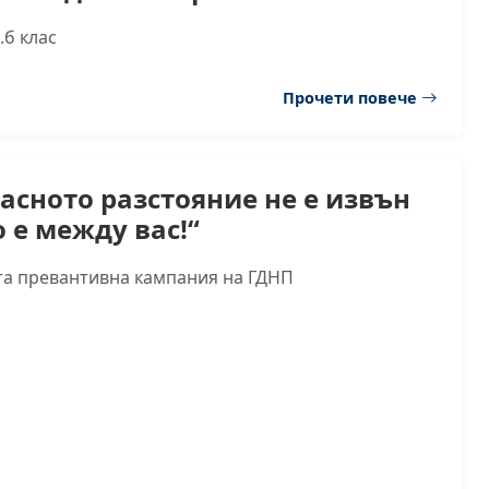
.б клас
Прочети повече
асното разстояние не е извън
о е между вас!“
а превантивна кампания на ГДНП