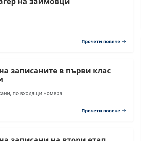
агер на заимовци
Прочети повече
на записаните в първи клас
и
сани, по входящи номера
Прочети повече
на записани на втори етап