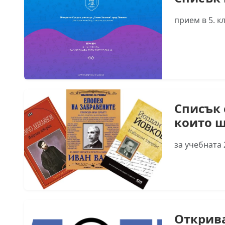
прием в 5. к
Списък 
които щ
за учебната 
Открива