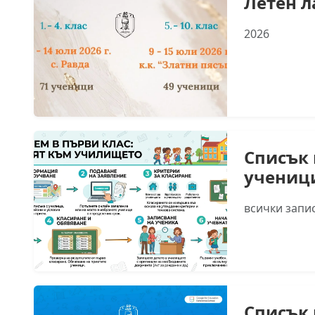
Летен л
2026
Списък 
учениц
всички запи
Списък 