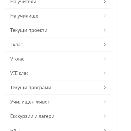
На учители
На училище
Текущи проекти
I клас
V клас
VIII клас
Текущи програми
Училищен живот
Екскурзии и лагери
БДП