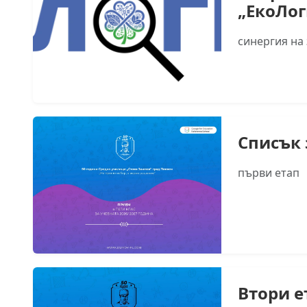
„ЕкоЛог
синергия на
Списък 
първи етап
Втори е