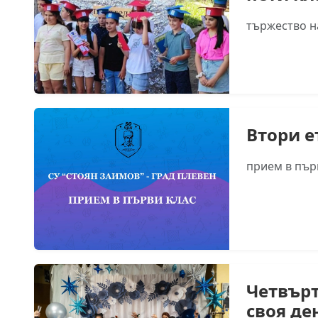
тържество на
Втори е
прием в първ
Четвър
своя де