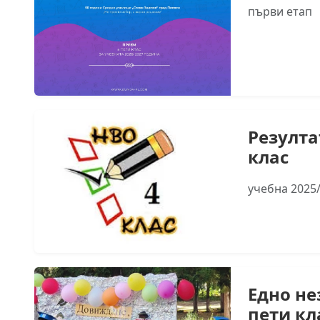
първи етап
Резулта
клас
учебна 2025/
Едно не
пети кл