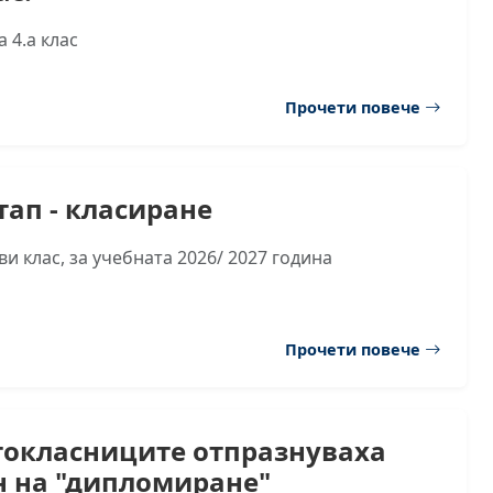
 4.а клас
Прочети повече
тап - класиране
и клас, за учебната 2026/ 2027 година
Прочети повече
токласниците отпразнуваха
н на "дипломиране"