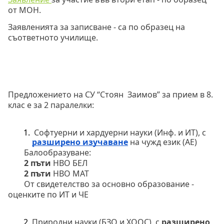
от МОН.
Заявленията за записване - са по образец на 
съответното училище.
Предложението на СУ “Стоян  Заимов” за прием в 8. 
клас е за 2 паралелки:
 Софтуерни и хардуерни науки (Инф. и ИТ), с 
разширено изучаване
 на чужд език (АЕ)
Балообразуване:
2 пъти
 НВО БЕЛ
2 пъти
 НВО МАТ
От свидетелство за основно образование - 
оценките по ИТ и ЧЕ
Природни науки (БЗО и ХООС), с 
разширено 