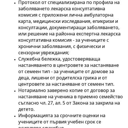
Протокол от специализирана по профила на 
заболяването лекарска консултативна 
комисия с приложени лична амбулаторна 
карта, медицински изследвания, епикризи и 
консултации, документиращи заболяването, 
или решение на районна експертна лекарска 
консултативна комисия - за учениците с 
хронични заболявания, с физически и 
сензорни увреждания;
Служебна бележка, удостоверяваща 
настаняването в центровете за настаняване 
от семеен тип - за учениците от домове за 
деца, лишени от родителска грижа и от 
центровете за настаняване от семеен тип.
Нотариално заверено копие от договор за 
настаняване на ученика в приемно семейство 
съгласно чл. 27, ал. 5 от Закона за закрила на 
детето.
Информацията за срочните оценки на 
учениците от първия учебен срок се 
осигурява служебно.