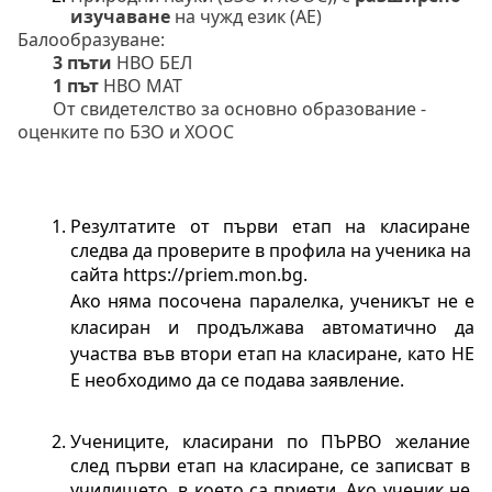
изучаване
 на чужд език (АЕ)
Балообразуване:
3 пъти
 НВО БЕЛ
1 път
 НВО МАТ
От свидетелство за основно образование - 
оценките по БЗО и ХООС
Резултатите от първи етап на класиране 
следва да проверите в профила на ученика на 
сайта https://priem.mon.bg. 
Ако няма посочена паралелка, ученикът не е 
класиран и продължава автоматично да 
участва във втори етап на класиране, като НЕ 
Е необходимо да се подава заявление.
Учениците, класирани по ПЪРВО желание 
след първи етап на класиране, се записват в 
училището, в което са приети. Ако ученик не 