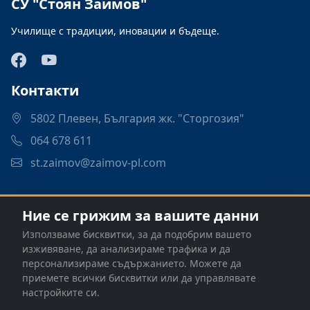
СУ "Стоян Заимов"
Училище с традиции, иновации и бъдеще.
Контакти
5802 Плевен, България жк. "Сторгозия"
064 678 611
st.zaimov@zaimov-pl.com
Връзки
Ние се грижим за вашите данни
Програми
Използваме бисквитки, за да подобрим вашето
Контакти
изживяване, да анализираме трафика и да
персонализираме съдържанието. Можете да
приемете всички бисквитки или да управлявате
настройките си.
© 2026 СУ "Стоян Заимов" - Плевен. Всички права