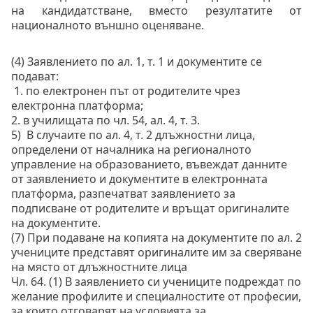
на кандидатстване, вместо резултатите от 
националното външно оценяване.
(4) Заявлението по ал. 1, т. 1 и документите се 
подават:
 1. по електронен път от родителите чрез 
електронна платформа; 
2. в училищата по чл. 54, ал. 4, т. 3. 
5)  В случаите по ал. 4, т. 2 длъжностни лица, 
определени от началника на регионалното 
управление на образованието, въвеждат данните 
от заявлението и документите в електронната 
платформа, разпечатват заявлението за 
подписване от родителите и връщат оригиналите 
на документите. 
(7) При подаване на копията на документите по ал. 2 
учениците представят оригиналите им за сверяване 
на място от длъжностните лица
Чл. 64. (1) В заявлението си учениците подреждат по 
желание профилите и специалностите от професии, 
за които отговарят на условията за 