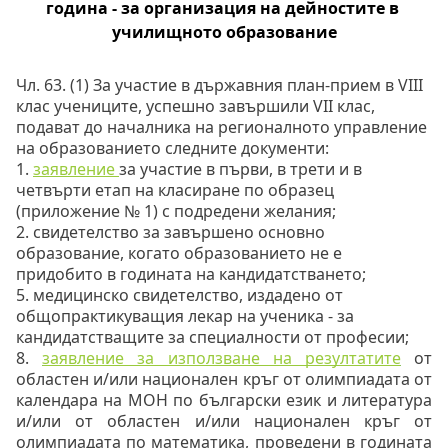
година - за организация на дейностите в 
училищното образование
Чл. 63. (1) За участие в държавния план-прием в VІІІ 
клас учениците, успешно завършили VІІ клас, 
подават до началника на регионалното управление 
на образованието следните документи: 
1. 
заявление 
за участие в първи, в трети и в 
четвърти етап на класиране по образец 
(приложение № 1) с подредени желания; 
2. свидетелство за завършено основно 
образование, когато образованието не е 
придобито в годината на кандидатстването; 
5. медицинско свидетелство, издадено от 
общопрактикуващия лекар на ученика - за 
кандидатстващите за специалности от професии; 
8. 
заявление за използване на резултатите
 от 
областен и/или национален кръг от олимпиадата от 
календара на МОН по български език и литература 
и/или от областен и/или национален кръг от 
олимпиадата по математика, проведени в годината 