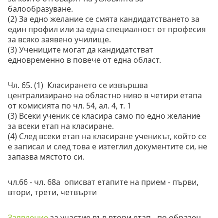
балообразуване. 
(2) За едно желание се смята кандидатстването за 
един профил или за една специалност от професия 
за всяко заявено училище. 
(3) Учениците могат да кандидатстват 
едновременно в повече от една област.
Чл. 65. (1)  Класирането се извършва 
централизирано на областно ниво в четири етапа 
от комисията по чл. 54, ал. 4, т. 1
(3) Всеки ученик се класира само по едно желание 
за всеки етап на класиране. 
(4) След всеки етап на класиране ученикът, който се 
е записал и след това е изтеглил документите си, не 
запазва мястото си.
чл.66 - чл. 68а  описват етапите на прием - първи, 
втори, трети, четвърти
Заявление 
за участие във втори етап - по образец 