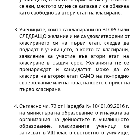
се яви, мястото му 
не
 се запазва и се обявява 
като свободно за втори етап на класиране.
Учениците, които са класирани по ВТОРО или 
СЛЕДВАЩО желание и не са удовлетворени от 
класирането си на първи етап, следва да 
подадат в училището, в което са класирани, 
заявление за участие във втори етап на 
класиране в същия срок. Желанията 
не
 се 
пренареждат и кандидатът може да се 
класира на втория етап САМО на по-предно 
свое желание или на това, на което е приет на 
първо класиране.
Съгласно чл. 72 от Наредба № 10/ 01.09.2016 г. 
на министъра на образованието и науката за 
организация на дейностите в училищното 
образование, класираните ученици се 
записват в VIII клас в съответното училище, 