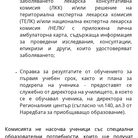
заболяването лекарска консултативна 
комисия (ЛКК) и/или решение на 
териториална експертна лекарска комисия 
(ТЕЛК) и/или национална експертна лекарска 
комисия /НЕЛК/ с приложена лична 
амбулаторна карта, съдържаща информация 
за проведени изследвания, консултации, 
епикризи и други, които удостоверяват 
заболяването;
Справка за резултатите от обучението за 
първия учебен срок, както и плана за 
подкрепа на ученика - предоставят се 
служебно от директора на училището, в което 
се е обучавал ученика, на директора на 
Регионалния център (съгласно чл.140, ал.3 от 
Наредбата за приобщаващо образование).
Комисията не насочва ученици със специални 
образователни потребности, които ще получат 