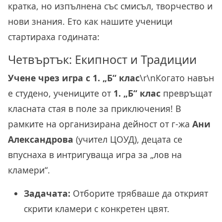
кратка, но изпълнена със смисъл, творчество и
нови знания. Ето как нашите ученици
стартираха годината:
Четвъртък: Екипност и Традиции
Учене чрез игра с 1. „Б“ клас
\r\nКогато навън
е студено, учениците от
1. „Б“ клас
превръщат
класната стая в поле за приключения! В
рамките на организирана дейност от г-жа
Ани
Александрова
(учител ЦОУД), децата се
впуснаха в интригуваща игра за „лов на
кламери“.
Задачата:
Отборите трябваше да открият
скрити кламери с конкретен цвят.