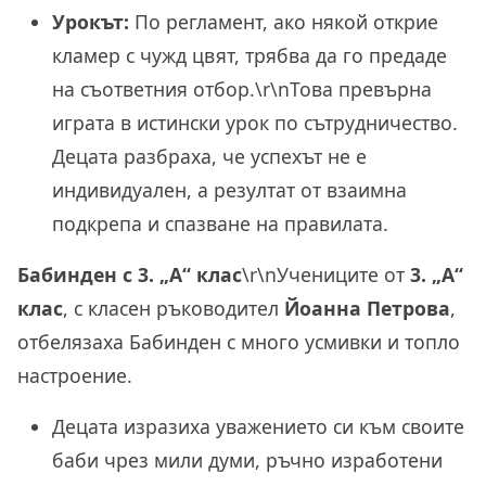
Урокът:
По регламент, ако някой открие
кламер с чужд цвят, трябва да го предаде
на съответния отбор.\r\nТова превърна
играта в истински урок по сътрудничество.
Децата разбраха, че успехът не е
индивидуален, а резултат от взаимна
подкрепа и спазване на правилата.
Бабинден с 3. „А“ клас
\r\nУчениците от
3. „А“
клас
, с класен ръководител
Йоанна Петрова
,
отбелязаха Бабинден с много усмивки и топло
настроение.
Децата изразиха уважението си към своите
баби чрез мили думи, ръчно изработени