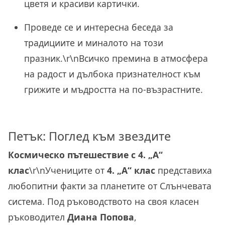
цветя и красиви картички.
Проведе се и интересна беседа за
традициите и миналото на този
празник.\r\nВсичко премина в атмосфера
на радост и дълбока признателност към
грижите и мъдростта на по-възрастните.
Петък: Поглед към звездите
Космическо пътешествие с 4. „А“
клас
\r\nУчениците от
4. „А“ клас
представиха
любопитни факти за планетите от Слънчевата
система. Под ръководството на своя класен
ръководител
Диана Попова
,