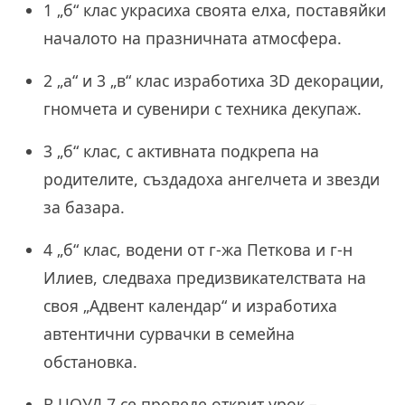
1 „б“ клас
украсиха своята елха, поставяйки
началото на празничната атмосфера.
2 „а“ и 3 „в“ клас
изработиха 3D декорации,
гномчета и сувенири с техника декупаж.
3 „б“ клас
, с активната подкрепа на
родителите, създадоха ангелчета и звезди
за базара.
4 „б“ клас
, водени от г-жа Петкова и г-н
Илиев, следваха предизвикателствата на
своя „Адвент календар“ и изработиха
автентични сурвачки в семейна
обстановка.
В
ЦОУД 7
се проведе открит урок –