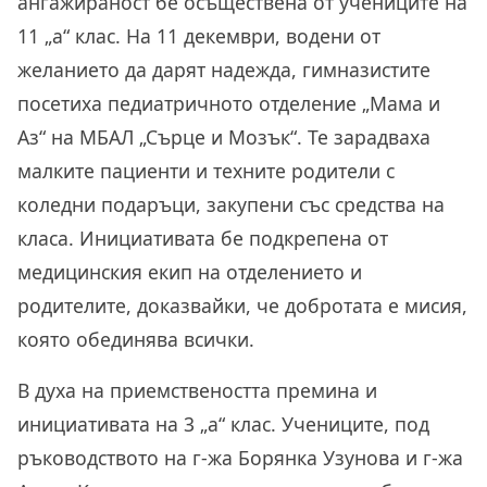
ангажираност бе осъществена от учениците на
11 „а“ клас
. На 11 декември, водени от
желанието да дарят надежда, гимназистите
посетиха педиатричното отделение „Мама и
Аз“ на МБАЛ „Сърце и Мозък“. Те зарадваха
малките пациенти и техните родители с
коледни подаръци, закупени със средства на
класа. Инициативата бе подкрепена от
медицинския екип на отделението и
родителите, доказвайки, че добротата е мисия,
която обединява всички.
В духа на приемствеността премина и
инициативата на
3 „а“ клас
. Учениците, под
ръководството на г-жа Борянка Узунова и г-жа