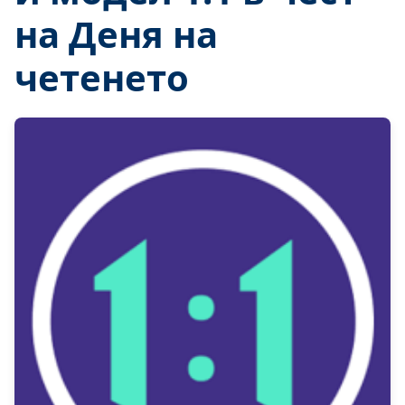
на Деня на
четенето