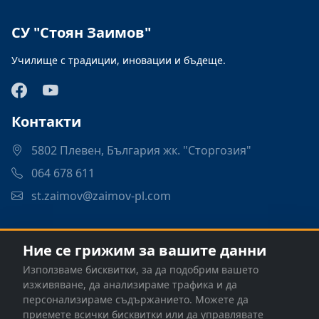
СУ "Стоян Заимов"
Училище с традиции, иновации и бъдеще.
Контакти
5802 Плевен, България жк. "Сторгозия"
064 678 611
st.zaimov@zaimov-pl.com
Връзки
Ние се грижим за вашите данни
Програми
Използваме бисквитки, за да подобрим вашето
Контакти
изживяване, да анализираме трафика и да
персонализираме съдържанието. Можете да
приемете всички бисквитки или да управлявате