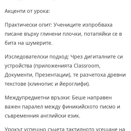
Акценти от урока:
Практически опит:
Учениците изпробваха
писане върху глинени плочки, потапяйки се в
бита на шумерите.
Изследователски подход:
Чрез дигиталните си
устройства (приложенията Classroom,
Документи, Презентации), те разчетоха древни
текстове (клинопис и йероглифи).
Междупредметни връзки:
Беше направен
важен паралел между финикийското писмо и
съвременния английски език.
Урокът успешно съчета тактилното усещане на