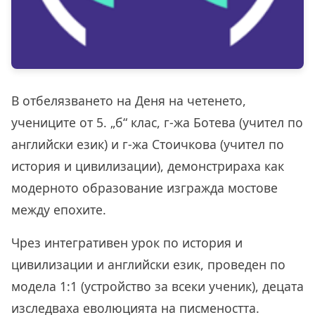
В отбелязването на Деня на четенето,
учениците от 5. „б“ клас, г-жа Ботева (учител по
английски език) и г-жа Стоичкова (учител по
история и цивилизации), демонстрираха как
модерното образование изгражда мостове
между епохите.
Чрез интегративен урок по
история и
цивилизации
и
английски език
, проведен по
модела
1:1 (устройство за всеки ученик)
, децата
изследваха еволюцията на писмеността.