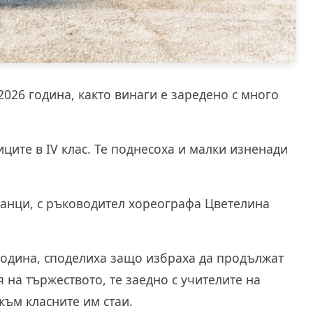
026 година, както винаги е заредено с много
ците в IV клас. Те поднесоха и малки изненади
танци, с ръководител хореографа Цветелина
 година, споделиха защо избраха да продължат
я на тържеството, те заедно с учителите на
към класните им стаи.