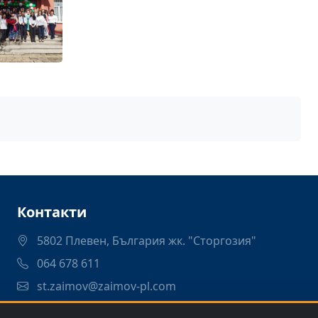
Контакти
5802 Плевен, България жк. "Сторгозия"
064 678 611
st.zaimov@zaimov-pl.com