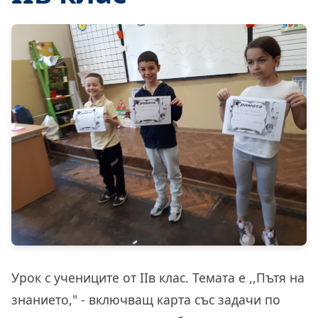
Урок с учениците от IIв клас. Темата е ,,Пътя на
знанието," - включващ карта със задачи по