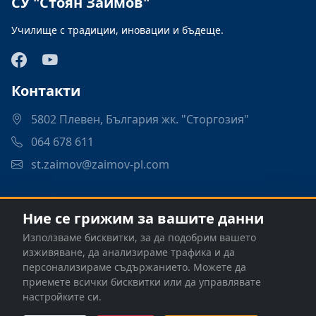
СУ "Стоян Заимов"
Училище с традиции, иновации и бъдеще.
Контакти
5802 Плевен, България жк. "Сторгозия"
064 678 611
st.zaimov@zaimov-pl.com
Връзки
Ние се грижим за вашите данни
Програми
Използваме бисквитки, за да подобрим вашето
Контакти
изживяване, да анализираме трафика и да
персонализираме съдържанието. Можете да
приемете всички бисквитки или да управлявате
настройките си.
© 2026 СУ "Стоян Заимов" - Плевен. Всички права