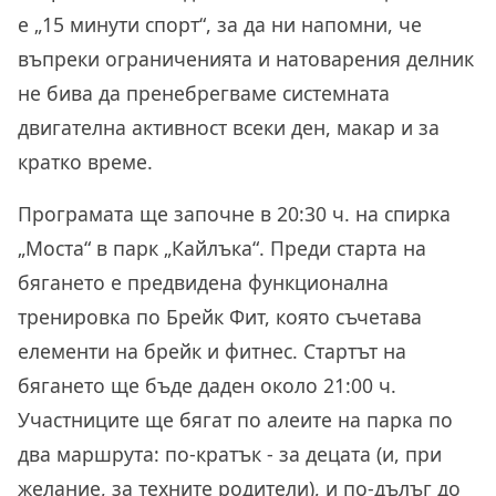
е „15 минути спорт“, за да ни напомни, че
въпреки ограниченията и натоварения делник
не бива да пренебрегваме системната
двигателна активност всеки ден, макар и за
кратко време.
Програмата ще започне в 20:30 ч. на спирка
„Моста“ в парк „Кайлъка“. Преди старта на
бягането е предвидена функционална
тренировка по Брейк Фит, която съчетава
елементи на брейк и фитнес. Стартът на
бягането ще бъде даден около 21:00 ч.
Участниците ще бягат по алеите на парка по
два маршрута: по-кратък - за децата (и, при
желание, за техните родители), и по-дълъг до