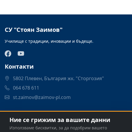
СУ "Стоян Заимов"
Училище с традиции, иновации и бъдеще.
Контакти
5802 Плевен, България жк. "Сторгозия"
064 678 611
st.zaimov@zaimov-pl.com
Връзки
Ние се грижим за вашите данни
Програми
Използваме бисквитки, за да подобрим вашето
Контакти