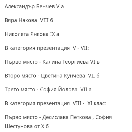
Александър Бенчев V а
Вяра Накова VIII б
Николета Янкова IX а
В категория презентация V - VII:
Първо място - Калина Георгиева VI в
Второ място - Цветина Кунчева VII б
Трето място - София Йолова VII а
В категория презентация VIII - XI клас:
Първо място - Десислава Петкова , София
Шестунова от Х б