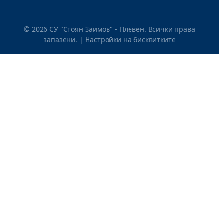
© 2026 СУ "Стоян Заимов" - Плевен. Всички права
запазени. |
Настройки на бисквитките