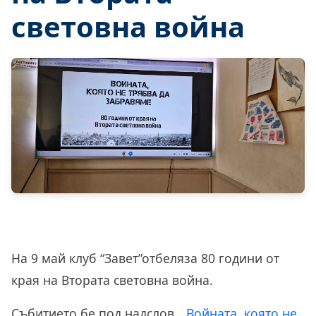
световна война
На 9 май клуб “Завет”отбеляза 80 години от
края на Втората световна война.
Събитието бе под надслов
„Войната, която не