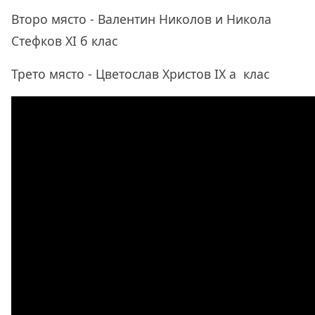
Второ място - Валентин Николов и Никола
Стефков XI б клас
Трето място - Цветослав Христов IX а клас