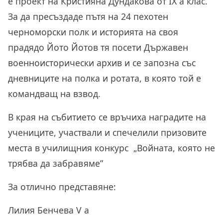
е проект на Кристияна Дундакова от IX а клас.
За да пресъздаде пътя на 24 пехотен
черноморски полк и историята на своя
прадядо Йото Йотов тя посети Държавен
военноисторически архив и се запозна със
дневниците на полка и ротата, в която той е
командващ на взвод.
В края на събитието се връчиха наградите на
учениците, участвали и спечелили призовите
места в училищния конкурс „Войната, която не
трябва да забравяме”
За отлично представяне:
Лилия Бенчева V а