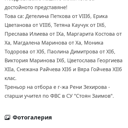
достойното представяне!
Това са: Детелина Петкова от VIIIб, Ерика
Цветанова от VIIIб, Тетяна Каучук от IXб,
Преслава Илиева от IXа, Маргарита Костова от
Ха, Магдалена Маринова от Ха, Моника
Тодорова от XIб, Паолина Димитрова от XIб,
Виктория Маринова IХб, Цветослава Георгиева
XIIа, Снежана Райчева XIIб и Вяра Гойчева XIIб
клас.
Треньор на отбора е г-жа Рени Зехирова -
старши учител по ФВС в СУ "Стоян Заимов".
Фотогалерия