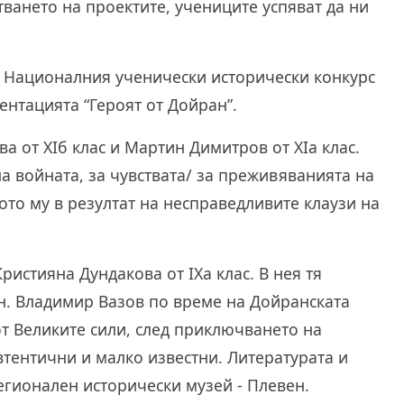
ването на проектите, учениците успяват да ни
в Националния ученически исторически конкурс
зентацията “Героят от Дойран”.
а от XIб клас и Мартин Димитров от XIа клас.
на войната, за чувствата/ за преживяванията на
ото му в резултат на несправедливите клаузи на
ристияна Дундакова от IXа клас. В нея тя
н. Владимир Вазов по време на Дойранската
от Великите сили, след приключването на
втентични и малко известни. Литературата и
егионален исторически музей - Плевен.