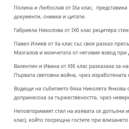
Полина и Любослав от IXа клас, представиха
документи, снимки и цитати.
Габриела Николова от IXб клас рецитира сти
Павел Илиев от Xа клас със своя разказ пре
Мазгалов и момчетата от неговия взвод при
Валентин и Ивана от XIб клас разказаха за н
Първата световна война, чрез изработената 
Водещи на събитието бяха Николета Янкова от
допринесоха за тържествеността, чрез невер
Неповторимият стил на изявата се допълни и
клас), който посрещна гостите при влизането 