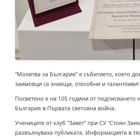
“Молитва за България” е събитието, което до
заимовци са знаещи, способни и талантливи!
Посветено е на 105 години от подписването н
България в Първата световна война.
Учениците от клуб “Завет” при СУ “Стоян Заи
развълнуваха публиката. Информацията в тях