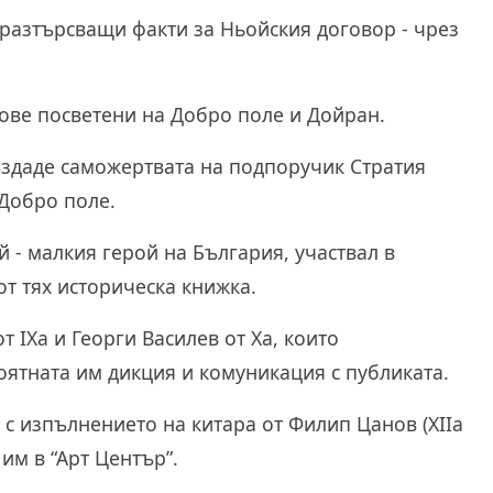
 разтърсващи факти за Ньойския договор - чрез
хове посветени на Добро поле и Дойран.
създаде саможертвата на подпоручик Стратия
 Добро поле.
ай - малкия герой на България, участвал в
от тях историческа книжка.
 IXа и Георги Василев от Ха, които
оятната им дикция и комуникация с публиката.
 с изпълнението на китара от Филип Цанов (XIIа
им в “Арт Център”.