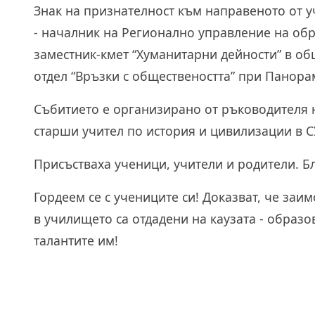
Знак на признателност към направеното от у
- началник на Регионално управление на обр
заместник-кмет “Хуманитарни дейности” в о
отдел “Връзки с обществеността” при Панора
Събитието е организирано от ръководителя на
старши учител по история и цивилизации в С
Присъстваха ученици, учители и родители. Б
Гордеем се с учениците си! Доказват, че заи
в училището са отдадени на каузата - образ
талантите им!