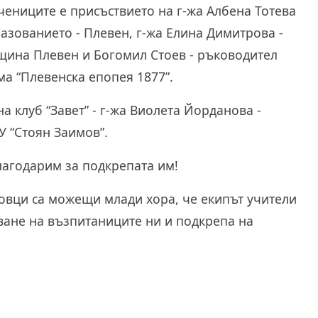
чениците е присъствието на г-жа Албена Тотева
азованието - Плевен, г-жа Елина Димитрова -
бщина Плевен и Богомил Стоев - ръководител
ма “Плевенска епопея 1877”.
 клуб “Завет” - г-жа Виолета Йорданова -
У “Стоян Заимов”.
лагодарим за подкрепата им!
мовци са можещи млади хора, че екипът учители
оване на възпитаниците ни и подкрепа на