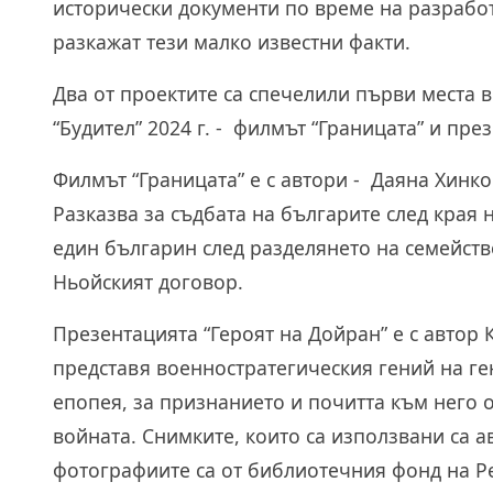
исторически документи по време на разработ
разкажат тези малко известни факти.
Два от проектите са спечелили първи места 
“Будител” 2024 г. - филмът “Границата” и пре
Филмът “Границата” е с автори - Даяна Хинков
Разказва за съдбата на българите след края 
един българин след разделянето на семейств
Ньойският договор.
Презентацията “Героят на Дойран” е с автор К
представя военностратегическия гений на ге
епопея, за признанието и почитта към него 
войната. Снимките, които са използвани са а
фотографиите са от библиотечния фонд на Р