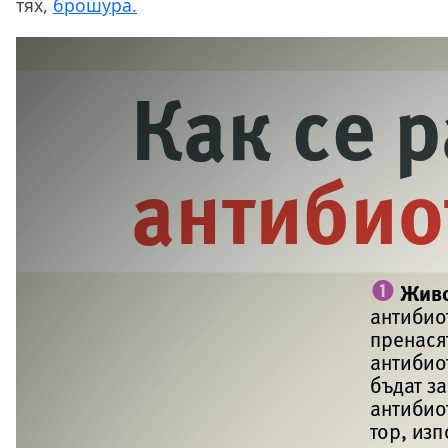
тях,
брошура.