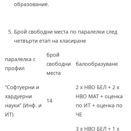
образование.
Брой свободни места по паралелки след
четвърти етап на класиране
брой
паралелка с
свободни
балообразуване
профил
места
“Софтуерни и
2 х НВО БЕЛ + 2 х
хардуерни
НВО МАТ + оценка
14
науки” (Инф. и
по ИТ + оценка по
ИТ)
ЧЕ
3 х НВО БЕЛ + 1 х