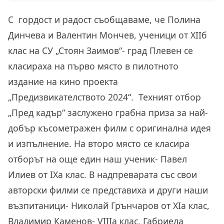
С гордост и радост съобщаваме, че Полина
Динчева и Валентин Мончев, ученици от XII
б
клас на СУ „Стоян Заимов“- град Плевен се
класираха на първо място в пилотното
издание на кино проекта
„Предизвикателството 2024“. Техният отбор
„Пред кадър“ заслужено грабна приза за най-
добър късометражен филм с оригинална идея
и изпълнение. На второ място се класира
отборът на още един наш ученик- Павел
Илиев от IXа клас. В надпреварата със свои
авторски филми се представиха и други наши
възпитаници- Николай Грънчаров от XIа клас,
Владимир Каменов- VIIIа клас, Габриела