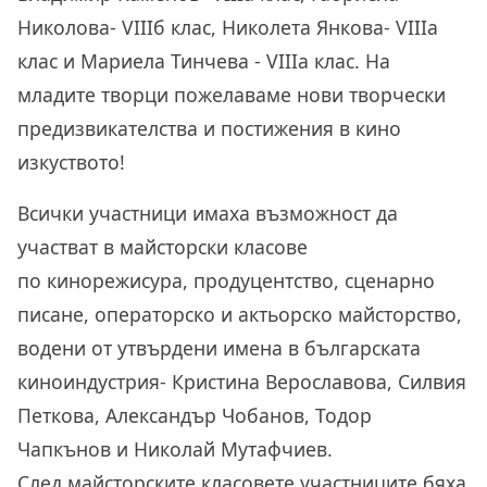
Николова- VIIIб клас, Николета Янкова- VIIIа
клас и Мариела Тинчева - VIIIа клас. На
младите творци пожелаваме нови творчески
предизвикателства и постижения в кино
изкуството!
Всички участници
имаха
възможност да
участват в майсторски класове
по
кинорежисура, продуцентство, сценарно
писане, операторско и актьорско
майсторство,
водени от утвърдени имена в българската
киноиндустрия
- Кристина Верославова, Силвия
Петкова, Александър Чобанов, Тодор
Чапкънов и Николай Мутафчиев
.
След
майсторските класовете участниците
бяха