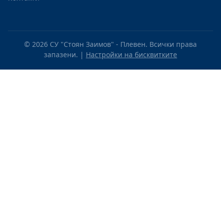
© 2026 СУ "Стоян Заимов" - Плевен. Всички права
запазени. |
Настройки на бисквитките