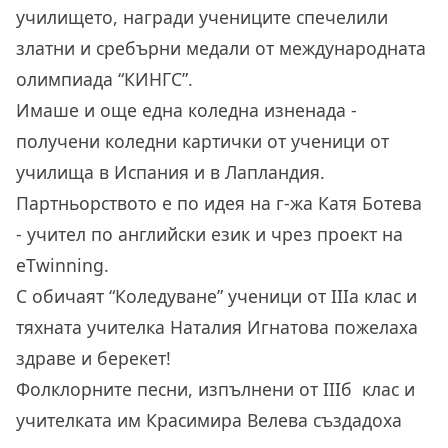
училището, награди учениците спечелили
златни и сребърни медали от международната
олимпиада “КИНГС”.
Имаше и още една коледна изненада -
получени коледни картички от ученици от
училища в Испания и в Лапландия.
Партньорството е по идея на г-жа Катя Ботева
- учител по английски език и чрез проект на
eTwinning.
С обичаят “Коледуване” ученици от IIIа клас и
тяхната учителка Наталия Игнатова пожелаха
здраве и берекет!
Фолклорните песни, изпълнени от IIIб клас и
учителката им Красимира Велева създадоха