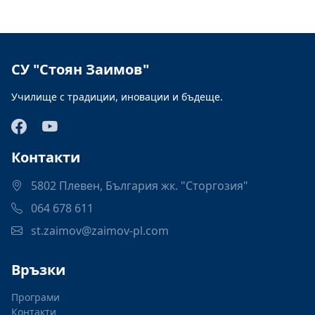
СУ "Стоян Заимов"
Училище с традиции, иновации и бъдеще.
Контакти
5802 Плевен, България жк. "Сторгозия"
064 678 611
st.zaimov@zaimov-pl.com
Връзки
Програми
Контакти