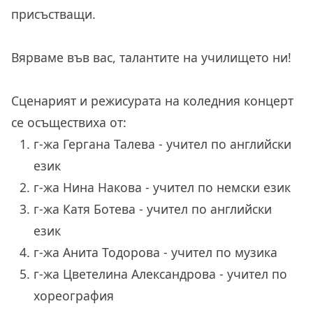
присъстващи.
Вярваме във вас, талантите на училището ни!
Сценарият и режисурата на коледния концерт
се осъществиха от:
г-жа Гергана Талева - учител по английски
език
г-жа Нина Накова - учител по немски език
г-жа Катя Ботева - учител по английски
език
г-жа Анита Тодорова - учител по музика
г-жа Цветелина Александрова - учител по
хореография