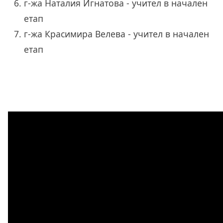
г-жа Наталия Игнатова - учител в начален
етап
г-жа Красимира Велева - учител в начален
етап