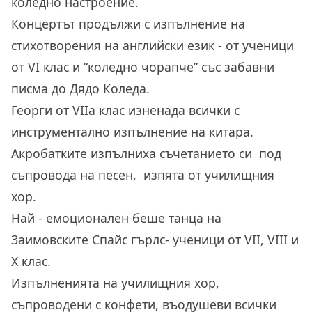
коледно настроение.
Концертът продължи с изпълнение на
стихотворения на английски език - от ученици
от VI клас и “коледно чорапче” със забавни
писма до Дядо Коледа.
Георги от VIIа клас изненада всички с
инструментално изпълнение на китара.
Акробатките изпълниха съчетанието си под
съпровода на песен, изпята от училищния
хор.
Най - емоционален беше танца на
Заимовските Спайс гърлс- ученици от VII, VIII и
X клас.
Изпълненията на училищния хор,
съпроводени с конфети, въодушеви всички