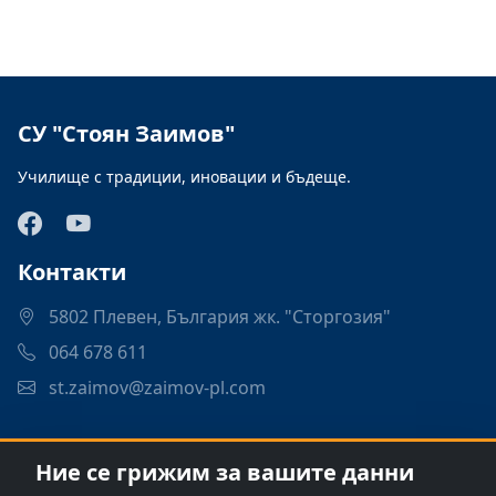
СУ "Стоян Заимов"
Училище с традиции, иновации и бъдеще.
Контакти
5802 Плевен, България жк. "Сторгозия"
064 678 611
st.zaimov@zaimov-pl.com
Връзки
Ние се грижим за вашите данни
Програми