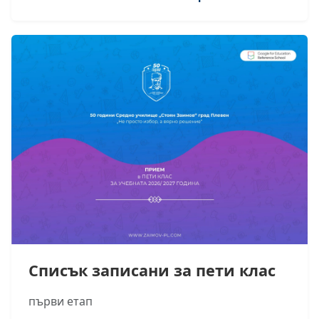
Списък записани за пети клас
първи етап