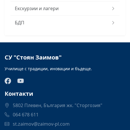
Екскурзии и лагери
БДП
СУ "Стоян Заимов"
Училище с традиции, иновации и бъдеще.
Контакти
5802 Плевен, България жк. "Сторгозия"
064 678 611
st.zaimov@zaimov-pl.com