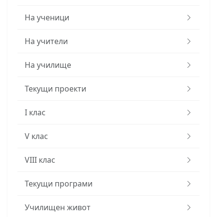
На ученици
На учители
На училище
Текущи проекти
I клас
V клас
VIII клас
Текущи програми
Училищен живот