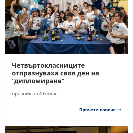
Четвъртокласниците
отпразнуваха своя ден на
"дипломиране"
празник на 4.б клас
Прочети повече